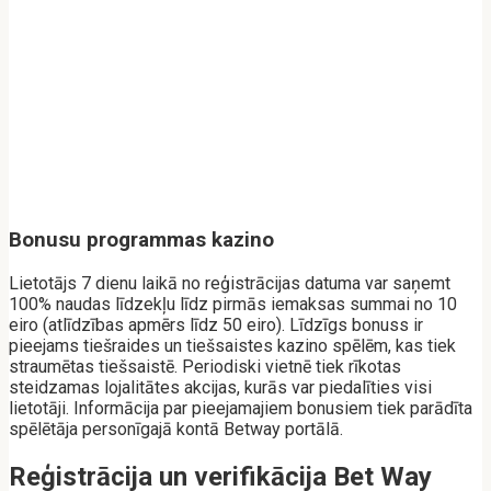
Bonusu programmas kazino
Lietotājs 7 dienu laikā no reģistrācijas datuma var saņemt
100% naudas līdzekļu līdz pirmās iemaksas summai no 10
eiro (atlīdzības apmērs līdz 50 eiro). Līdzīgs bonuss ir
pieejams tiešraides un tiešsaistes kazino spēlēm, kas tiek
straumētas tiešsaistē. Periodiski vietnē tiek rīkotas
steidzamas lojalitātes akcijas, kurās var piedalīties visi
lietotāji. Informācija par pieejamajiem bonusiem tiek parādīta
spēlētāja personīgajā kontā Betway portālā.
Reģistrācija un verifikācija Bet Way