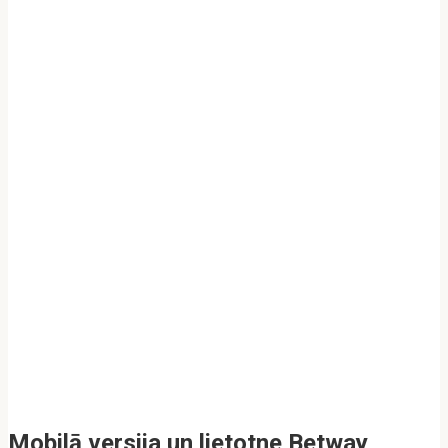
Mobilā versija un lietotne Betway