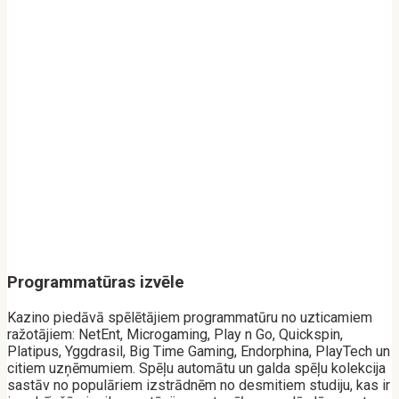
Programmatūras izvēle
Kazino piedāvā spēlētājiem programmatūru no uzticamiem
ražotājiem: NetEnt, Microgaming, Play n Go, Quickspin,
Platipus, Yggdrasil, Big Time Gaming, Endorphina, PlayTech un
citiem uzņēmumiem. Spēļu automātu un galda spēļu kolekcija
sastāv no populāriem izstrādnēm no desmitiem studiju, kas ir