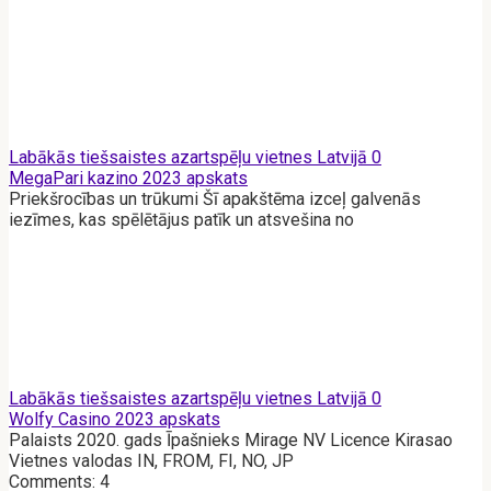
Labākās tiešsaistes azartspēļu vietnes Latvijā
0
MegaPari kazino 2023 apskats
Priekšrocības un trūkumi Šī apakštēma izceļ galvenās
iezīmes, kas spēlētājus patīk un atsvešina no
Labākās tiešsaistes azartspēļu vietnes Latvijā
0
Wolfy Casino 2023 apskats
Palaists 2020. gads Īpašnieks Mirage NV Licence Kirasao
Vietnes valodas IN, FROM, FI, NO, JP
Comments: 4