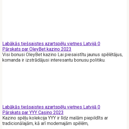
Labākās tiešsaistes azartspēļu vietnes Latvijā
0
Pārskats par OleyBet kazino 2023
Visi bonusi OleyBet kazino Lai piesaistītu jaunus spēlētājus,
komanda ir izstrādājusi interesantu bonusu politiku.
Labākās tiešsaistes azartspēļu vietnes Latvijā
0
Pārskats par YYY Casino 2023
Kazino spēļu kolekcija YYY ir līdz malām piepildīts ar
tradicionālajām, kā arī modernajām spēlēm,