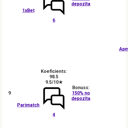
depozīta
1xBet
6
Apm
Koeficients:
98.5
9.5/10★
Bonuss:
9
150% no
depozīta
Parimatch
4