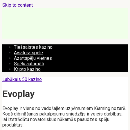
Skip to content
Tiešsaistes kazino
Aviatora spēle
Azartspēļu vietnes
Spēļu automāti
Kripto kazino
Labākais 50 kazino
Evoplay
Evoplay ir viens no vadošajiem uzņēmumiem iGaming nozarē.
Kopš dibināšanas pakalpojumu sniedzējs ir veicis darbības,
lai izstrādātu novatoriskus nākamās paaudzes spēļu
produktus.