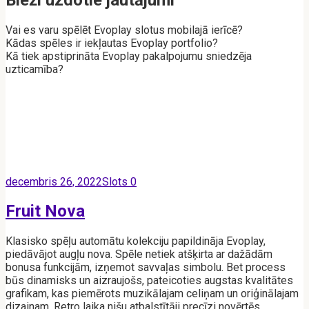
Vai es varu spēlēt Evoplay slotus mobilajā ierīcē?
Kādas spēles ir iekļautas Evoplay portfolio?
Kā tiek apstiprināta Evoplay pakalpojumu sniedzēja
uzticamība?
decembris 26, 2022
Slots
0
Fruit Nova
Klasisko spēļu automātu kolekciju papildināja Evoplay,
piedāvājot augļu nova. Spēle netiek atšķirta ar dažādām
bonusa funkcijām, izņemot savvaļas simbolu. Bet process
būs dinamisks un aizraujošs, pateicoties augstas kvalitātes
grafikam, kas piemērots muzikālajam celiņam un oriģinālajam
dizainam. Retro laika nišu atbalstītāji precīzi novērtēs