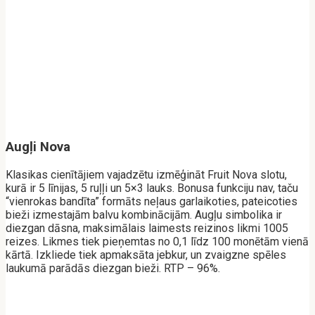
Augļi Nova
Klasikas cienītājiem vajadzētu izmēģināt Fruit Nova slotu,
kurā ir 5 līnijas, 5 ruļļi un 5×3 lauks. Bonusa funkciju nav, taču
“vienrokas bandīta” formāts neļaus garlaikoties, pateicoties
bieži izmestajām balvu kombinācijām. Augļu simbolika ir
diezgan dāsna, maksimālais laimests reizinos likmi 1005
reizes. Likmes tiek pieņemtas no 0,1 līdz 100 monētām vienā
kārtā. Izkliede tiek apmaksāta jebkur, un zvaigzne spēles
laukumā parādās diezgan bieži. RTP – 96%.