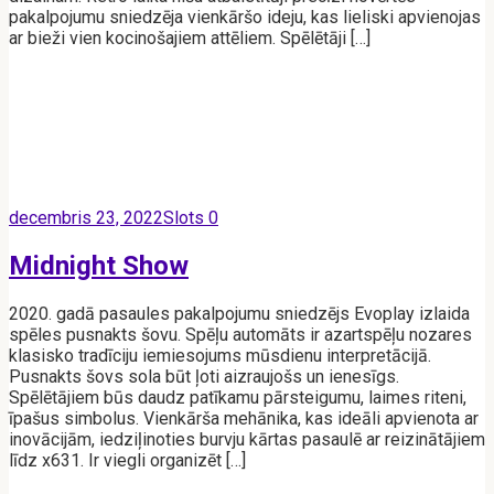
pakalpojumu sniedzēja vienkāršo ideju, kas lieliski apvienojas
ar bieži vien kocinošajiem attēliem. Spēlētāji […]
decembris 23, 2022
Slots
0
Midnight Show
2020. gadā pasaules pakalpojumu sniedzējs Evoplay izlaida
spēles pusnakts šovu. Spēļu automāts ir azartspēļu nozares
klasisko tradīciju iemiesojums mūsdienu interpretācijā.
Pusnakts šovs sola būt ļoti aizraujošs un ienesīgs.
Spēlētājiem būs daudz patīkamu pārsteigumu, laimes riteni,
īpašus simbolus. Vienkārša mehānika, kas ideāli apvienota ar
inovācijām, iedziļinoties burvju kārtas pasaulē ar reizinātājiem
līdz x631. Ir viegli organizēt […]