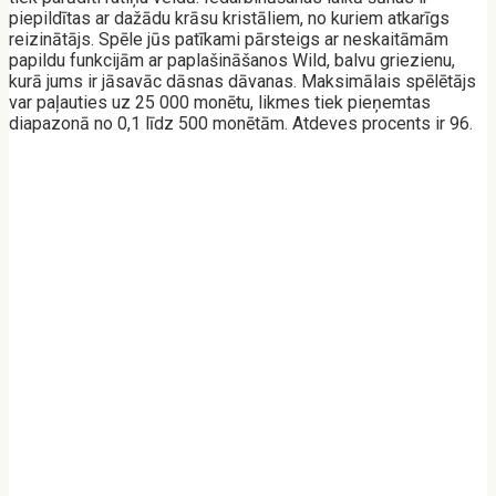
piepildītas ar dažādu krāsu kristāliem, no kuriem atkarīgs
reizinātājs. Spēle jūs patīkami pārsteigs ar neskaitāmām
papildu funkcijām ar paplašināšanos Wild, balvu griezienu,
kurā jums ir jāsavāc dāsnas dāvanas. Maksimālais spēlētājs
var paļauties uz 25 000 monētu, likmes tiek pieņemtas
diapazonā no 0,1 līdz 500 monētām. Atdeves procents ir 96.