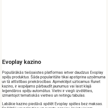
Evoplay kazino
Populārākās tiešsaistes platformas ietver daudzus Evoplay
spēļu produktus. Šāda popularitāte tikai apstiprina uzņēmuma
un tā attīstības priekšrocības. Apmeklējot uzticamus Runet
kazino, ir iespējams pārbaudīt jaunumus vai laist klajā
leģendāros spēļu automātus. Vietni ir viegli izvēlēties,
izmantojot tematiskās vietnes un reitingu tabulas.
Labākie kazino piedāvā spēlēt Evoplay spēles bez maksas.