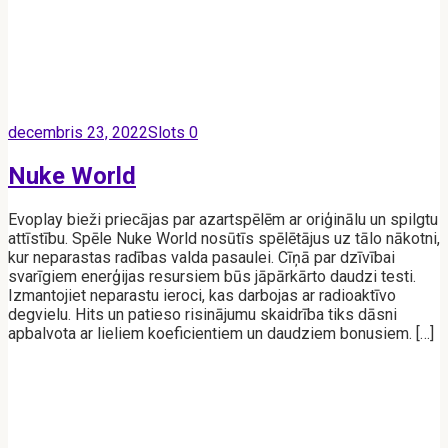
decembris 23, 2022
Slots
0
Nuke World
Evoplay bieži priecājas par azartspēlēm ar oriģinālu un spilgtu
attīstību. Spēle Nuke World nosūtīs spēlētājus uz tālo nākotni,
kur neparastas radības valda pasaulei. Cīņā par dzīvībai
svarīgiem enerģijas resursiem būs jāpārkārto daudzi testi.
Izmantojiet neparastu ieroci, kas darbojas ar radioaktīvo
degvielu. Hits un patieso risinājumu skaidrība tiks dāsni
apbalvota ar lieliem koeficientiem un daudziem bonusiem. […]