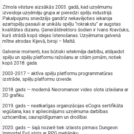
Zīmola vēsture aizsākās 2003. gadā, kad uzņēmumu
izveidoja uzņēmēju grupa ar pieredzi spēļu industrijā.
Pakalpojumu sniedzējs gandrīz nekavējoties iekaroja
azartspēļu pasauli ar unikālu spēļu “rokrakstu” ar augstas
kvalitātes dizainu. Ģenerāldirektors šodien ir Ivans Kravčuks,
kurš strādā kopš idejas īstenošanas. Uzņēmuma galvenā
mītne atrodas Kijevā, biroji – Maltā.
Galvenie momenti, kas būtiski ietekmēja darbību, atšķaidot
spēļu un spēļu platformu ražošanu ar citām jomām, notiek
kopš 2018. gada.
2003-2017 – aktīva spēļu platformu programmatūras
izstrāde, spēļu platformu izveide.
2018. gads — modernā Necromancer video slota izlaišana ar
3D grafiku.
2019. gads – neatkarīgas organizācijas eCogra sertifikāta
iegūšana, kas ir apliecinājums uzņēmuma darbības
uzticamībai, caurspīdīgumam un drošībai.
2020. gads — šajā nozarē tiek izlaists pirmais Dungeon:
Immortal Evil slots ar RPG mehāniku.