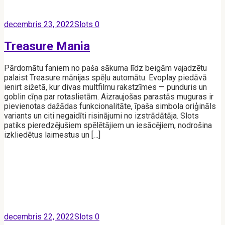
decembris 23, 2022
Slots
0
Treasure Mania
Pārdomātu faniem no paša sākuma līdz beigām vajadzētu
palaist Treasure mānijas spēļu automātu. Evoplay piedāvā
ienirt sižetā, kur divas multfilmu rakstzīmes — punduris un
goblin cīņa par rotaslietām. Aizraujošas parastās muguras ir
pievienotas dažādas funkcionalitāte, īpaša simbola oriģināls
variants un citi negaidīti risinājumi no izstrādātāja. Slots
patiks pieredzējušiem spēlētājiem un iesācējiem, nodrošina
izkliedētus laimestus un […]
decembris 22, 2022
Slots
0