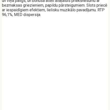
un viņa palīgs, un bonusa attēli atšķaidīs priekšnesumu ar
bezmaksas griezieniem, papildu pārsteigumiem. Slots priecē
ar iespaidīgiem efektiem, lielisku muzikālo pavadījumu. RTP
96,1%, MED dispersija.