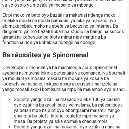
ya solosolo ya mosala ya masano ya mbongo.
Ekipi moko ya bato oyo bazali na makanisi ndenge moko
esalaka mbala na mbala bamasini ya sika ya masano oyo
ebimaka mbala moko na ebele ya bacasino ya Internet. Ba
dirigeants ya lelo bazali kokamba studio na bango na succès
garanti na kopesaka ba slots mingi mpe mingi na ba
fonctionnalités ya kobakisa ndenge na ndenge.
Ba réussites ya Spinomenal
Développeur mondial ya ba machines à sous Spinomenal
ayebani na marché lokola partenaire ya confiance. Na boumeli
ya mbula 8 ya mosala makasi na mosala ya kosala ba
logiciels ya masano, mikano mingi ekokisami, na nzela na
yango mosali akoki komikumisa mpo na makambo oyo elandi:
Société yango ezali na masano koleka 100 ya casino
oyo ezali na ba graphiques ya malamu, ba mécaniques
ya détail mpe na plot oyo ebongisami malamu. Yango
esangisi ba slots, loterie, roulette mpe masano ya
mesa. Ba projets ya sika ebimaka chaque mois.
Société yango ezali na mokanda oyo ezali na ntina na