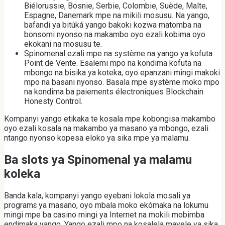
Biélorussie, Bosnie, Serbie, Colombie, Suède, Malte,
Espagne, Danemark mpe na mikili mosusu. Na yango,
bafandi ya bitúká yango bakoki kozwa matomba na
bonsomi nyonso na makambo oyo ezali kobima oyo
ekokani na mosusu te.
Spinomenal ezali mpe na système na yango ya kofuta
Point de Vente. Esalemi mpo na kondima kofuta na
mbongo na bisika ya koteka, oyo epanzani mingi makoki
mpo na basani nyonso. Basala mpe système moko mpo
na kondima ba paiements électroniques Blockchain
Honesty Control.
Kompanyi yango etikaka te kosala mpe kobongisa makambo
oyo ezali kosala na makambo ya masano ya mbongo, ezali
ntango nyonso kopesa eloko ya sika mpe ya malamu.
Ba slots ya Spinomenal ya malamu
koleka
Banda kala, kompanyi yango eyebani lokola mosali ya
programɛ ya masano, oyo mbala moko ekómaka na lokumu
mingi mpe ba casino mingi ya Internet na mokili mobimba
endimaka yango. Yango ezali mpo na kosalela mayele ya sika