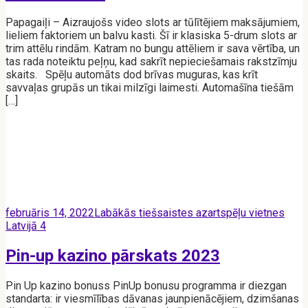
Papagaiļi – Aizraujošs video slots ar tūlītējiem maksājumiem,
lieliem faktoriem un balvu kasti. Šī ir klasiska 5-drum slots ar
trim attēlu rindām. Katram no bungu attēliem ir sava vērtība, un
tas rada noteiktu peļņu, kad sakrīt nepieciešamais rakstzīmju
skaits. Spēļu automāts dod brīvas muguras, kas krīt
savvaļas grupās un tikai milzīgi laimesti. Automašīna tiešām
[…]
februāris 14, 2022
Labākās tiešsaistes azartspēļu vietnes
Latvijā
4
Pin-up kazino pārskats 2023
Pin Up kazino bonuss PinUp bonusu programma ir diezgan
standarta: ir viesmīlības dāvanas jaunpienācējiem, dzimšanas