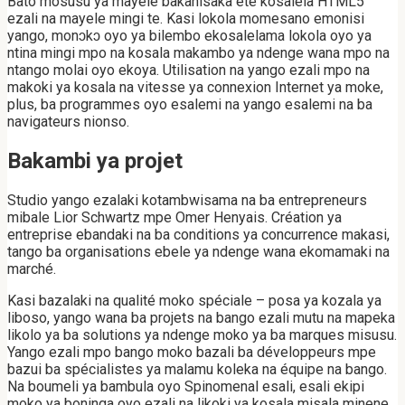
Bato mosusu ya mayele bakanisaka ete kosalela HTML5
ezali na mayele mingi te. Kasi lokola momesano emonisi
yango, monɔkɔ oyo ya bilembo ekosalelama lokola oyo ya
ntina mingi mpo na kosala makambo ya ndenge wana mpo na
ntango molai oyo ekoya. Utilisation na yango ezali mpo na
makoki ya kosala na vitesse ya connexion Internet ya moke,
plus, ba programmes oyo esalemi na yango esalemi na ba
navigateurs nionso.
Bakambi ya projet
Studio yango ezalaki kotambwisama na ba entrepreneurs
mibale Lior Schwartz mpe Omer Henyais. Création ya
entreprise ebandaki na ba conditions ya concurrence makasi,
tango ba organisations ebele ya ndenge wana ekomamaki na
marché.
Kasi bazalaki na qualité moko spéciale – posa ya kozala ya
liboso, yango wana ba projets na bango ezali mutu na mapeka
likolo ya ba solutions ya ndenge moko ya ba marques misusu.
Yango ezali mpo bango moko bazali ba développeurs mpe
bazui ba spécialistes ya malamu koleka na équipe na bango.
Na boumeli ya bambula oyo Spinomenal esali, esali ekipi
moko ya boninga oyo ezali na likoki ya kosala misala minene