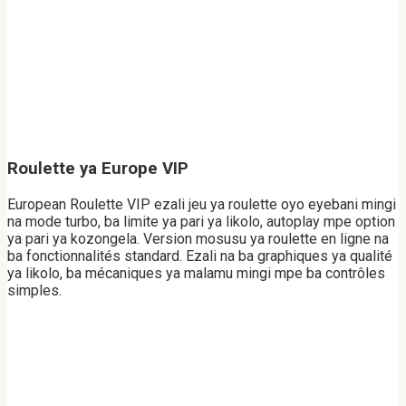
Roulette ya Europe VIP
European Roulette VIP ezali jeu ya roulette oyo eyebani mingi
na mode turbo, ba limite ya pari ya likolo, autoplay mpe option
ya pari ya kozongela. Version mosusu ya roulette en ligne na
ba fonctionnalités standard. Ezali na ba graphiques ya qualité
ya likolo, ba mécaniques ya malamu mingi mpe ba contrôles
simples.