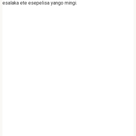
esalaka ete esepelisa yango mingi.