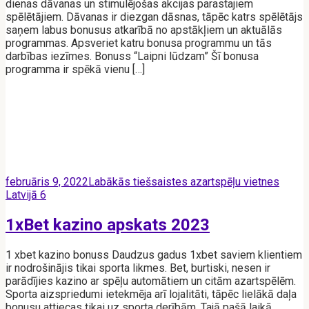
dienas dāvanas un stimulējošas akcijas parastajiem
spēlētājiem. Dāvanas ir diezgan dāsnas, tāpēc katrs spēlētājs
saņem labus bonusus atkarībā no apstākļiem un aktuālās
programmas. Apsveriet katru bonusa programmu un tās
darbības iezīmes. Bonuss “Laipni lūdzam” Šī bonusa
programma ir spēkā vienu […]
februāris 9, 2022
Labākās tiešsaistes azartspēļu vietnes
Latvijā
6
1xBet kazino apskats 2023
1 xbet kazino bonuss Daudzus gadus 1xbet saviem klientiem
ir nodrošinājis tikai sporta likmes. Bet, burtiski, nesen ir
parādījies kazino ar spēļu automātiem un citām azartspēlēm.
Sporta aizspriedumi ietekmēja arī lojalitāti, tāpēc lielākā daļa
bonusu attiecas tikai uz sporta derībām. Tajā pašā laikā