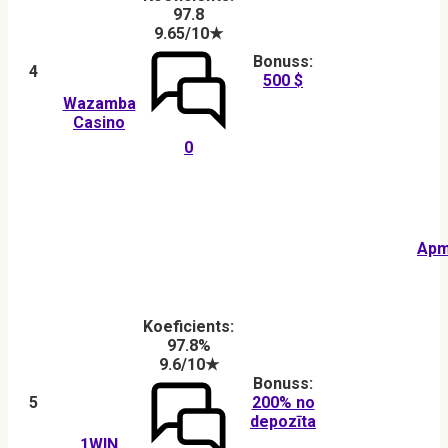
97.8
9.65/10★
Bonuss:
4
500 $
Wazamba
Casino
0
Apm
Koeficients:
97.8%
9.6/10★
Bonuss:
5
200% no
depozīta
1WIN