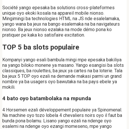
Société yango epesaka ba solutions cross-plateformes
unique oyo ekoki kosala na appareil mobile nionso.
Mingimingi ba technologies HTML na JS nde esalelamaka,
yango wana ba jeux na bango esalemaka na ba navigateurs
nionso. Ba jeux nionso ezalaka na mode démo pona ko
pratiquer pe kaka ko satisfaire excitation.
TOP 5 ba slots populaire
Kompanyi yango esali bambula mingi mpe epesaka bakiliya
na yango biloko monene ya masano. Yango esangisi ba slots
classiques, ba roulettes, ba jeux ya cartes na ba loterie. Tala
ba jeux 5 TOP oyo ezali na demande makasi parmi un grand
nombre ya ba usagers oyo bawutaka na ba pays ebele ya
mokili.
4 bato oyo batambolaka na mpunda
4 Horsemen ezali développement populaire ya Spinomenal.
Na machine oyo tozo lobela 4 chevaliers noirs oyo il faut ba
bunda pona bolamu. Lisano yango ezali na ndenge oyo
esalemi na ndenge oyo ezangi momeseno, mpe yango