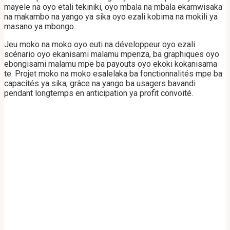
mayele na oyo etali tekiniki, oyo mbala na mbala ekamwisaka
na makambo na yango ya sika oyo ezali kobima na mokili ya
masano ya mbongo.
Jeu moko na moko oyo euti na développeur oyo ezali
scénario oyo ekanisami malamu mpenza, ba graphiques oyo
ebongisami malamu mpe ba payouts oyo ekoki kokanisama
te. Projet moko na moko esalelaka ba fonctionnalités mpe ba
capacités ya sika, grâce na yango ba usagers bavandi
pendant longtemps en anticipation ya profit convoité.