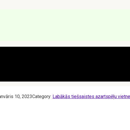
anvāris 10, 2023
Category:
Labākās tiešsaistes azartspēļu vietne