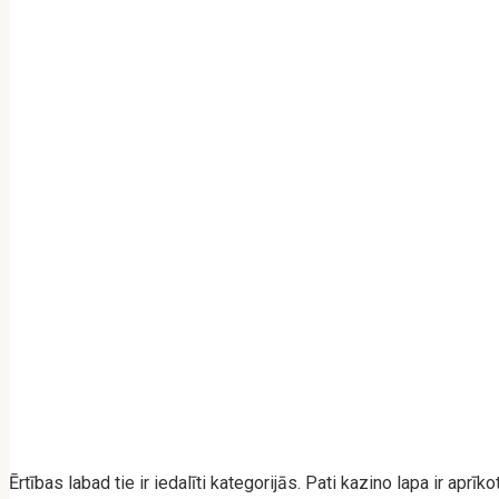
Ērtības labad tie ir iedalīti kategorijās. Pati kazino lapa ir aprī