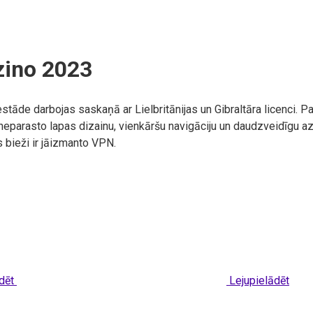
zino 2023
stāde darbojas saskaņā ar Lielbritānijas un Gibraltāra licenci. Pa
o, neparasto lapas dizainu, vienkāršu navigāciju un daudzveidīgu a
 bieži ir jāizmanto VPN.
ādēt
Lejupielādēt