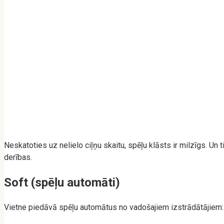
Neskatoties uz nelielo ciļņu skaitu, spēļu klāsts ir milzīgs. Un 
derības.
Soft (spēļu automāti)
Vietne piedāvā spēļu automātus no vadošajiem izstrādātājiem: