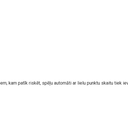
tiem, kam patīk riskēt, spēļu automāti ar lielu punktu skaitu tiek