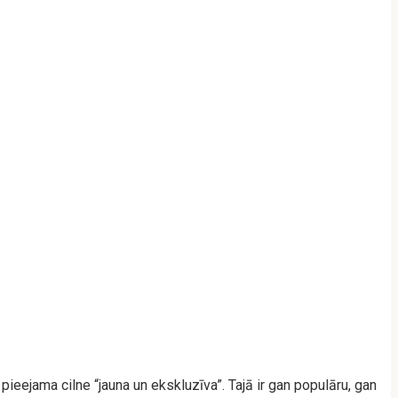
r pieejama cilne “jauna un ekskluzīva”. Tajā ir gan populāru, gan