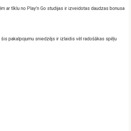
ēm ar tīklu no Play’n Go studijas ir izveidotas daudzas bonusa
 šis pakalpojumu sniedzējs ir izlaidis vēl radošākas spēļu