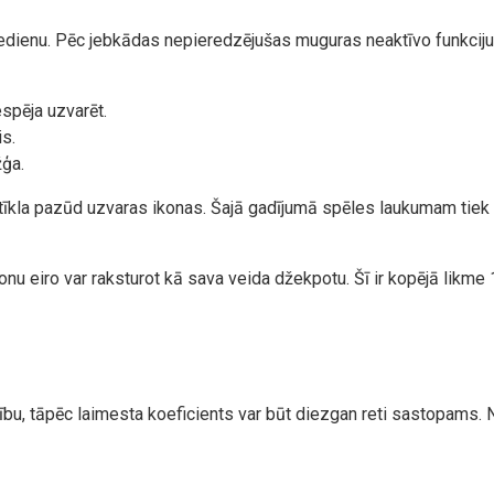
dienu. Pēc jebkādas nepieredzējušas muguras neaktīvo funkciju va
espēja uzvarēt.
is.
žģa.
o tīkla pazūd uzvaras ikonas. Šajā gadījumā spēles laukumam tiek 
nu eiro var raksturot kā sava veida džekpotu. Šī ir kopējā likme 
vību, tāpēc laimesta koeficients var būt diezgan reti sastopams. 