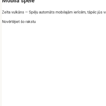
Mobilā spēle
Zelta vulkāns — Spēļu automāts mobilajām ierīcēm, tāpēc jūs vara
Novērtējiet šo rakstu