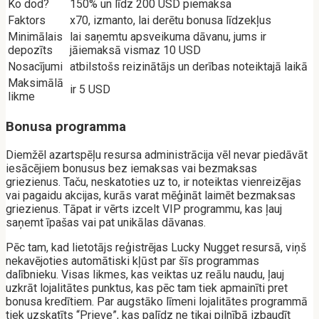
Ko dod?
150% un līdz 200 USD piemaksa
Faktors
x70, izmanto, lai derētu bonusa līdzekļus
Minimālais
lai saņemtu apsveikuma dāvanu, jums ir
depozīts
jāiemaksā vismaz 10 USD
Nosacījumi
atbilstošs reizinātājs un derības noteiktajā laikā
Maksimālā
ir 5 USD
likme
Bonusa programma
Diemžēl azartspēļu resursa administrācija vēl nevar piedāvāt
iesācējiem bonusus bez iemaksas vai bezmaksas
griezienus. Taču, neskatoties uz to, ir noteiktas vienreizējas
vai pagaidu akcijas, kurās varat mēģināt laimēt bezmaksas
griezienus. Tāpat ir vērts izcelt VIP programmu, kas ļauj
saņemt īpašas vai pat unikālas dāvanas.
Pēc tam, kad lietotājs reģistrējas Lucky Nugget resursā, viņš
nekavējoties automātiski kļūst par šīs programmas
dalībnieku. Visas likmes, kas veiktas uz reālu naudu, ļauj
uzkrāt lojalitātes punktus, kas pēc tam tiek apmainīti pret
bonusa kredītiem. Par augstāko līmeni lojalitātes programmā
tiek uzskatīts “Prieve”, kas palīdz ne tikai pilnībā izbaudīt