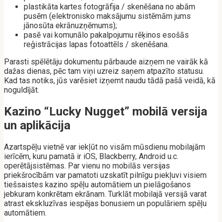
plastikāta kartes fotogrāfija / skenēšana no abām
pusēm (elektronisko maksājumu sistēmām jums
jānosūta ekrānuzņēmums);
pasē vai komunālo pakalpojumu rēķinos esošās
reģistrācijas lapas fotoattēls / skenēšana.
Parasti spēlētāju dokumentu pārbaude aizņem ne vairāk kā
dažas dienas, pēc tam viņi uzreiz saņem atpazīto statusu.
Kad tas notiks, jūs varēsiet izņemt naudu tādā pašā veidā, kā
noguldījāt.
Kazino “Lucky Nugget” mobilā versija
un aplikācija
Azartspēļu vietnē var iekļūt no visām mūsdienu mobilajām
ierīcēm, kuru pamatā ir iOS, Blackberry, Android u.c.
operētājsistēmas. Par vienu no mobilās versijas
priekšrocībām var pamatoti uzskatīt pilnīgu piekļuvi visiem
tiešsaistes kazino spēļu automātiem un pielāgošanos
jebkuram konkrētam ekrānam. Turklāt mobilajā versijā varat
atrast ekskluzīvas iespējas bonusiem un populāriem spēļu
automātiem.