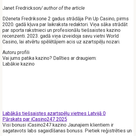
Janet Fredrickson
/ author of the article
Dženeta Fredriksone 2 gadus strādāja Pin Up Casino, pirms
2020. gadā kļuva par laikraksta redaktori. Viņa sāka strādāt
par sporta rakstnieci un profesionālu tiešsaistes kazino
recenzenti. 2023. gadā viņa izveidoja savu vietni World
Casino, lai atvērtu spēlētājiem acis uz azartspēļu nozari.
Autoru profili
Vai jums patika kazino? Dalīties ar draugiem:
Labākie kazino
Labākās tiešsaistes azartspēļu vietnes Latvijā
0
Pārskats par iCasino247 2025
Visi bonusi iCasino247 kazino Jaunajiem klientiem ir
sagatavots labs sagaidīšanas bonuss. Pietiek reģistrēties un