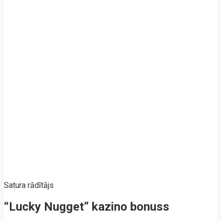
Satura rādītājs
“Lucky Nugget” kazino bonuss