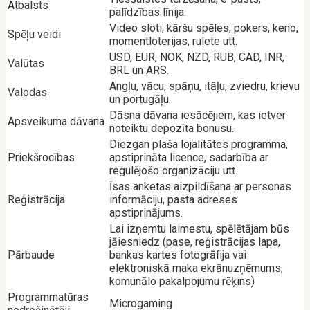
Atbalsts
palīdzības līnija.
Video sloti, kāršu spēles, pokers, keno,
Spēļu veidi
momentloterijas, rulete utt.
USD, EUR, NOK, NZD, RUB, CAD, INR,
Valūtas
BRL un ARS.
Angļu, vācu, spāņu, itāļu, zviedru, krievu
Valodas
un portugāļu.
Dāsna dāvana iesācējiem, kas ietver
Apsveikuma dāvana
noteiktu depozīta bonusu.
Diezgan plaša lojalitātes programma,
Priekšrocības
apstiprināta licence, sadarbība ar
regulējošo organizāciju utt.
Īsas anketas aizpildīšana ar personas
Reģistrācija
informāciju, pasta adreses
apstiprinājums.
Lai izņemtu laimestu, spēlētājam būs
jāiesniedz (pase, reģistrācijas lapa,
Pārbaude
bankas kartes fotogrāfija vai
elektroniskā maka ekrānuzņēmums,
komunālo pakalpojumu rēķins)
Programmatūras
Microgaming