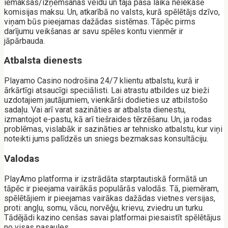
iemaksas/izņemšanas veidu un tajā pašā laikā neiekasē
komisijas maksu. Un, atkarībā no valsts, kurā spēlētājs dzīvo,
viņam būs pieejamas dažādas sistēmas. Tāpēc pirms
darījumu veikšanas ar savu spēles kontu vienmēr ir
jāpārbauda.
Atbalsta dienests
Playamo Casino nodrošina 24/7 klientu atbalstu, kurā ir
ārkārtīgi atsaucīgi speciālisti. Lai atrastu atbildes uz bieži
uzdotajiem jautājumiem, vienkārši dodieties uz atbilstošo
sadaļu. Vai arī varat sazināties ar atbalsta dienestu,
izmantojot e-pastu, kā arī tiešraides tērzēšanu. Un, ja rodas
problēmas, vislabāk ir sazināties ar tehnisko atbalstu, kur viņi
noteikti jums palīdzēs un sniegs bezmaksas konsultāciju.
Valodas
PlayAmo platforma ir izstrādāta starptautiskā formātā un
tāpēc ir pieejama vairākās populārās valodās. Tā, piemēram,
spēlētājiem ir pieejamas vairākas dažādas vietnes versijas,
proti: angļu, somu, vācu, norvēģu, krievu, zviedru un turku.
Tādējādi kazino cenšas savai platformai piesaistīt spēlētājus
no visas pasaules.