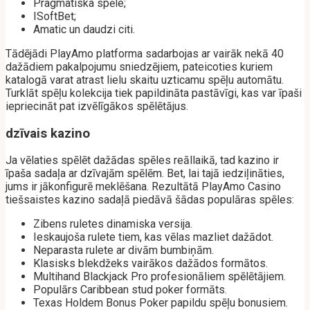
Pragmatiska spēle;
ISoftBet;
Amatic un daudzi citi.
Tādējādi PlayAmo platforma sadarbojas ar vairāk nekā 40
dažādiem pakalpojumu sniedzējiem, pateicoties kuriem
katalogā varat atrast lielu skaitu uzticamu spēļu automātu.
Turklāt spēļu kolekcija tiek papildināta pastāvīgi, kas var īpaši
iepriecināt pat izvēlīgākos spēlētājus.
dzīvais kazino
Ja vēlaties spēlēt dažādas spēles reāllaikā, tad kazino ir
īpaša sadaļa ar dzīvajām spēlēm. Bet, lai tajā iedziļināties,
jums ir jākonfigurē meklēšana. Rezultātā PlayAmo Casino
tiešsaistes kazino sadaļā piedāvā šādas populāras spēles:
Zibens ruletes dinamiska versija.
Ieskaujoša rulete tiem, kas vēlas mazliet dažādot.
Neparasta rulete ar divām bumbiņām.
Klasisks blekdžeks vairākos dažādos formātos.
Multihand Blackjack Pro profesionāliem spēlētājiem.
Populārs Caribbean stud poker formāts.
Texas Holdem Bonus Poker papildu spēļu bonusiem.