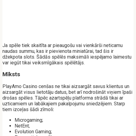
Ja spēle tiek skaitīta ar pieaugošu vai vienkārši neticamu
naudas summu, kas ir pievienota miniatūrai, tad šis ir
džekpota slots. Šādās spēlēs maksimāli iespējamo laimestu
var iegūt tikai veiksmīgākais spēlētājs.
Mīksts
PlayAmo Casino cenšas ne tikai aizsargāt savus klientus un
aizsargāt visus lietotāju datus, bet arī nodrošināt viņiem īpaši
drošas spēles. Tāpēc azartspēļu platforma strādā tikai ar
uzticamiem un labākajiem pakalpojumu sniedzējiem. Starp
tiem izceļas šādi zīmoli:
Microgaming;
NetEnt;
Evolution Gaming;