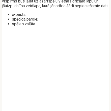
vispirms būs jāiet uz azartspēļu vietnes oficiālo lapu un
jāaizpilda īsa veidlapa, kurā jānorāda šādi nepieciešamie dati:
e-pasts;
spēcīga parole;
spēles valūta.