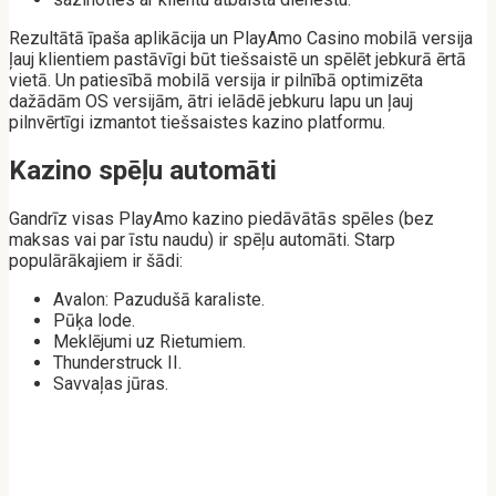
Rezultātā īpaša aplikācija un PlayAmo Casino mobilā versija
ļauj klientiem pastāvīgi būt tiešsaistē un spēlēt jebkurā ērtā
vietā. Un patiesībā mobilā versija ir pilnībā optimizēta
dažādām OS versijām, ātri ielādē jebkuru lapu un ļauj
pilnvērtīgi izmantot tiešsaistes kazino platformu.
Kazino spēļu automāti
Gandrīz visas PlayAmo kazino piedāvātās spēles (bez
maksas vai par īstu naudu) ir spēļu automāti. Starp
populārākajiem ir šādi:
Avalon: Pazudušā karaliste.
Pūķa lode.
Meklējumi uz Rietumiem.
Thunderstruck II.
Savvaļas jūras.