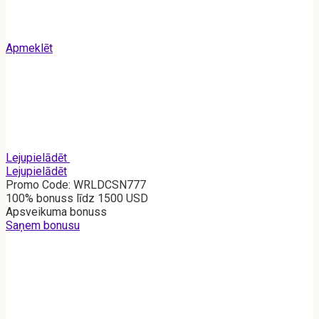
Apmeklēt
Lejupielādēt
Lejupielādēt
Promo Code: WRLDCSN777
100% bonuss līdz 1500 USD
Apsveikuma bonuss
Saņem bonusu