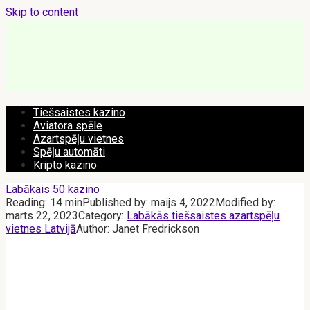
Skip to content
Tiešsaistes kazino
Aviatora spēle
Azartspēļu vietnes
Spēļu automāti
Kripto kazino
Labākais 50 kazino
Reading:
14 min
Published by:
maijs 4, 2022
Modified by:
marts 22, 2023
Category:
Labākās tiešsaistes azartspēļu
vietnes Latvijā
Author:
Janet Fredrickson