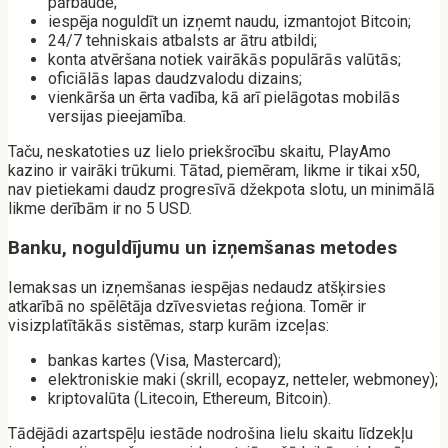
pārbaude;
iespēja noguldīt un izņemt naudu, izmantojot Bitcoin;
24/7 tehniskais atbalsts ar ātru atbildi;
konta atvēršana notiek vairākās populārās valūtās;
oficiālās lapas daudzvalodu dizains;
vienkārša un ērta vadība, kā arī pielāgotas mobilās
versijas pieejamība.
Taču, neskatoties uz lielo priekšrocību skaitu, PlayAmo
kazino ir vairāki trūkumi. Tātad, piemēram, likme ir tikai x50,
nav pietiekami daudz progresīvā džekpota slotu, un minimālā
likme derībām ir no 5 USD.
Banku, noguldījumu un izņemšanas metodes
Iemaksas un izņemšanas iespējas nedaudz atšķirsies
atkarībā no spēlētāja dzīvesvietas reģiona. Tomēr ir
visizplatītākās sistēmas, starp kurām izceļas:
bankas kartes (Visa, Mastercard);
elektroniskie maki (skrill, ecopayz, netteler, webmoney);
kriptovalūta (Litecoin, Ethereum, Bitcoin).
Tādējādi azartspēļu iestāde nodrošina lielu skaitu līdzekļu