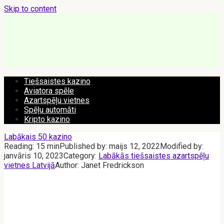
Skip to content
Tiešsaistes kazino
Aviatora spēle
Azartspēļu vietnes
Spēļu automāti
Kripto kazino
Labākais 50 kazino
Reading:
15 min
Published by:
maijs 12, 2022
Modified by:
janvāris 10, 2023
Category:
Labākās tiešsaistes azartspēļu
vietnes Latvijā
Author:
Janet Fredrickson