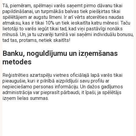
Tā, piemēram, spēlmaņi varēs saņemt pirmo dāvanu tikai
papildināšanai, un turpmākās balvas tiek piešķirtas tikai
spēlētājiem ar augstu līmeni. Ir arī vērts atcerēties naudas
atmaksu, kas ir tikai 10% un tiek ieskaitīta katru mēnesi. Taču
lietotāji to varēs iegūt tikai tad, kad viņi pastāvīgi nonāks
mīnusā. Un, ja tu uzvarēji turnīrā vai saņēmi individuālu bonusu,
tad tas, protams, netiek skaitīts!
Banku, noguldījumu un izņemšanas
metodes
Reģistrēties azartspēļu vietnes oficiālajā lapā varēs tikai
pieaugušie, kuri ir pilnībā aizpildījuši savu profilu ar
nepieciešamo personas informāciju. Un dažos gadījumos
administrācija var pieprasīt pārbaudi, it īpaši, ja spēlētājs
izņem lielas summas.