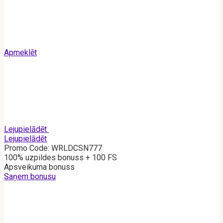
Apmeklēt
Lejupielādēt
Lejupielādēt
Promo Code: WRLDCSN777
100% uzpildes bonuss + 100 FS
Apsveikuma bonuss
Saņem bonusu