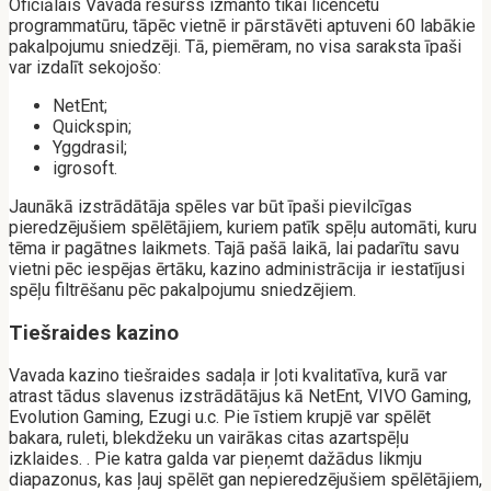
Oficiālais Vavada resurss izmanto tikai licencētu
programmatūru, tāpēc vietnē ir pārstāvēti aptuveni 60 labākie
pakalpojumu sniedzēji. Tā, piemēram, no visa saraksta īpaši
var izdalīt sekojošo:
NetEnt;
Quickspin;
Yggdrasil;
igrosoft.
Jaunākā izstrādātāja spēles var būt īpaši pievilcīgas
pieredzējušiem spēlētājiem, kuriem patīk spēļu automāti, kuru
tēma ir pagātnes laikmets. Tajā pašā laikā, lai padarītu savu
vietni pēc iespējas ērtāku, kazino administrācija ir iestatījusi
spēļu filtrēšanu pēc pakalpojumu sniedzējiem.
Tiešraides kazino
Vavada kazino tiešraides sadaļa ir ļoti kvalitatīva, kurā var
atrast tādus slavenus izstrādātājus kā NetEnt, VIVO Gaming,
Evolution Gaming, Ezugi u.c. Pie īstiem krupjē var spēlēt
bakara, ruleti, blekdžeku un vairākas citas azartspēļu
izklaides. . Pie katra galda var pieņemt dažādus likmju
diapazonus, kas ļauj spēlēt gan nepieredzējušiem spēlētājiem,