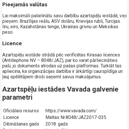
Pieejamās valūtas
Lai maksimāli palielinātu savu darbību azartspēļu iestādē, viņi
pieņem: Brazīlijas reālu, ASV dolāru, Krievijas rubli, Turcijas
liru, eiro, Kazahstānas tenge, Ukrainas grivnu un Meksikas
peso.
Licence
Azartspēļu iestāde strādā pēc verificētas Kirasao licences
(Antillephone NV – 8048/JAZ), par ko varat pārliecināties
paši, jo dokuments atrodas uz pašas platformas. Turklāt tas
apliecina, ka organizācijas darbība ir ārkārtīgi caurspīdīga un
ļauj spēlētājiem droši saņemt savus maksājumus.
Azartspēļu iestādes Vavada galvenie
parametri
Oficiālais resurss
https://www.vavada.com/
Licence
Maltas Nr.8048/JAZ2017-035
Dibināšanas gads
2018. gads