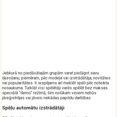
Jebkurā no piedāvātajām grupām varat pielāgot savu
šķirošanu, piemēram, pēc modeļa vai izstrādātāja, novitātes
vai popularitātes. Ir iespējams arī meklēt spēli pēc noteikta
nosaukuma. Turklāt visi spēlētāji varēs spēlēt bez maksas
speciālā “demo” režīmā, šim nolūkam viņiem nebūs
jāreģistrējas vai jāveic nekādas papildu darbības.
Spēļu automātu izstrādātāji