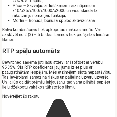
2/3/4/5 frispins;
Pūce – Savvaļas ar lielākajiem reizinājumiem
x10/x25/x100/x1000/x2000 un visu standarta
rakstzīmju nomaiņas funkcija;
Merlin – Bonuss, bonusa spēles aktivizēšana.
Balvu kombinācijas tiek apkopotas maksas rindās. Var
sastāvēt no 2 (3) – 5 bildes. Laimes tiek piešķirtas lineārai
likmei.
RTP spēļu automāts
Bewitched saņēma ļoti labu atdevi ar Isoftbet ar vērtību
95.35%. Šis RTP koeficients ļauj jums iziet plus ar
paaugstinātām iespējām. Mēs atzīmējam slota nepastāvību.
Tas ievērojami samazina riskus un palielina uzvaru uzvarēt.
Un, ja jūs gaidāt prēmiju iekļaušanu, tad varat pilnībā saplēst
lielu džekpotu vairākos tūkstošos likmju.
Novērtējiet šo rakstu