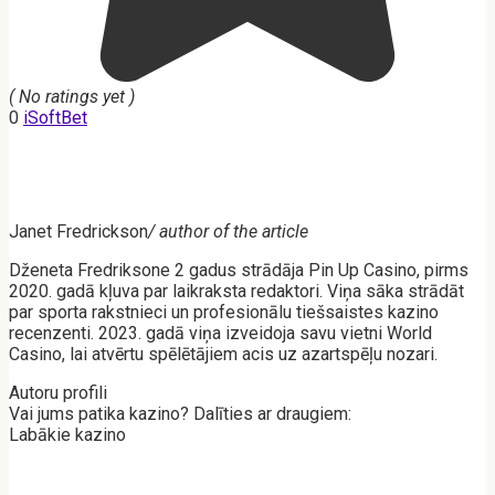
( No ratings yet )
0
iSoftBet
Janet Fredrickson
/ author of the article
Dženeta Fredriksone 2 gadus strādāja Pin Up Casino, pirms
2020. gadā kļuva par laikraksta redaktori. Viņa sāka strādāt
par sporta rakstnieci un profesionālu tiešsaistes kazino
recenzenti. 2023. gadā viņa izveidoja savu vietni World
Casino, lai atvērtu spēlētājiem acis uz azartspēļu nozari.
Autoru profili
Vai jums patika kazino? Dalīties ar draugiem:
Labākie kazino