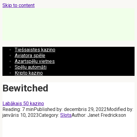
Skip to content
Tiešsaistes kazino
Aviatora spēle
Azartspēļu vietnes
Spēļu automāti
Kripto kazino
Bewitched
Labākais 50 kazino
Reading:
7 min
Published by:
decembris 29, 2022
Modified by:
janvāris 10, 2023
Category:
Slots
Author:
Janet Fredrickson