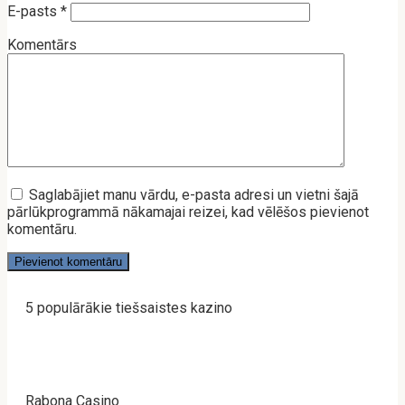
E-pasts
*
Komentārs
Saglabājiet manu vārdu, e-pasta adresi un vietni šajā
pārlūkprogrammā nākamajai reizei, kad vēlēšos pievienot
komentāru.
5 populārākie tiešsaistes kazino
Rabona Casino