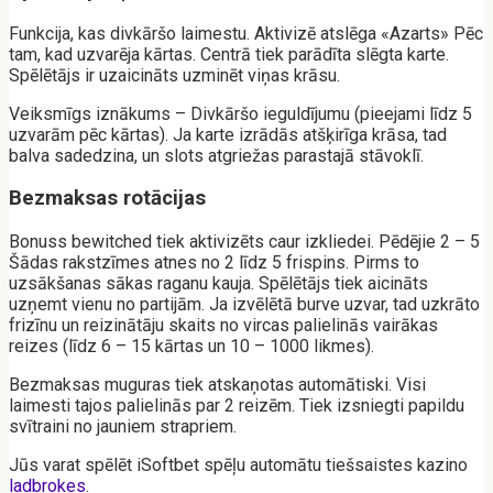
Funkcija, kas divkāršo laimestu. Aktivizē atslēga «Azarts» Pēc
tam, kad uzvarēja kārtas. Centrā tiek parādīta slēgta karte.
Spēlētājs ir uzaicināts uzminēt viņas krāsu.
Veiksmīgs iznākums – Divkāršo ieguldījumu (pieejami līdz 5
uzvarām pēc kārtas). Ja karte izrādās atšķirīga krāsa, tad
balva sadedzina, un slots atgriežas parastajā stāvoklī.
Bezmaksas rotācijas
Bonuss bewitched tiek aktivizēts caur izkliedei. Pēdējie 2 – 5
Šādas rakstzīmes atnes no 2 līdz 5 frispins. Pirms to
uzsākšanas sākas raganu kauja. Spēlētājs tiek aicināts
uzņemt vienu no partijām. Ja izvēlētā burve uzvar, tad uzkrāto
frizīnu un reizinātāju skaits no vircas palielinās vairākas
reizes (līdz 6 – 15 kārtas un 10 – 1000 likmes).
Bezmaksas muguras tiek atskaņotas automātiski. Visi
laimesti tajos palielinās par 2 reizēm. Tiek izsniegti papildu
svītraini no jauniem strapriem.
Jūs varat spēlēt iSoftbet spēļu automātu tiešsaistes kazino
ladbrokes
.