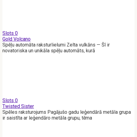
Slots
0
Gold Volcano
Spēļu automāta raksturlielumi Zelta vulkāns — Šī ir
novatoriska un unikāla spēļu automāts, kurā
Slots
0
Twisted Sister
Spēles raksturojums Pagājušo gadu leģendārā metāla grupa
ir saistīta ar leģendāro metāla grupu, tēma