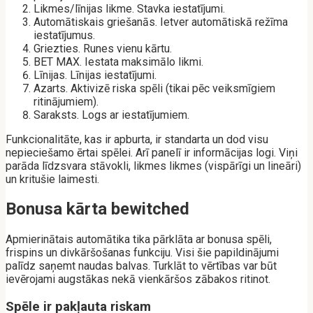
Likmes/līnijas likme. Stavka iestatījumi.
Automātiskais griešanās. Ietver automātiskā režīma
iestatījumus.
Griezties. Runes vienu kārtu.
BET MAX. Iestata maksimālo likmi.
Līnijas. Līnijas iestatījumi.
Azarts. Aktivizē riska spēli (tikai pēc veiksmīgiem
ritinājumiem).
Saraksts. Logs ar iestatījumiem.
Funkcionalitāte, kas ir apburta, ir standarta un dod visu
nepieciešamo ērtai spēlei. Arī panelī ir informācijas logi. Viņi
parāda līdzsvara stāvokli, likmes likmes (vispārīgi un lineāri)
un kritušie laimesti.
Bonusa kārta bewitched
Apmierinātais automātika tika pārklāta ar bonusa spēli,
frispins un divkāršošanas funkciju. Visi šie papildinājumi
palīdz saņemt naudas balvas. Turklāt to vērtības var būt
ievērojami augstākas nekā vienkāršos zābakos ritinot.
Spēle ir pakļauta riskam