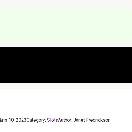
āris 10, 2023
Category:
Slots
Author:
Janet Fredrickson