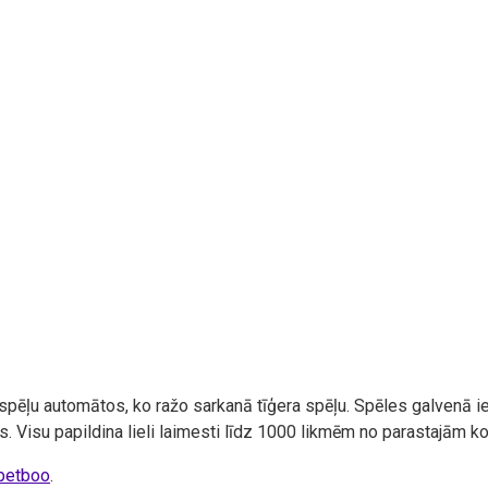
ēļu automātos, ko ražo sarkanā tīģera spēļu. Spēles galvenā iez
s. Visu papildina lieli laimesti līdz 1000 likmēm no parastajām 
betboo
.