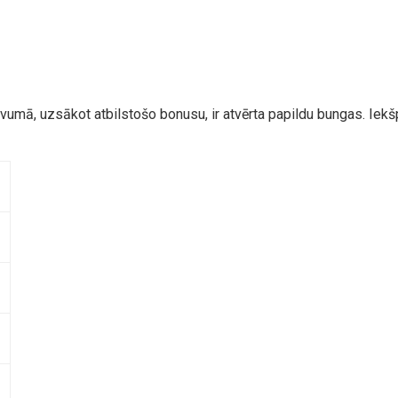
mā, uzsākot atbilstošo bonusu, ir atvērta papildu bungas. Iekšpu