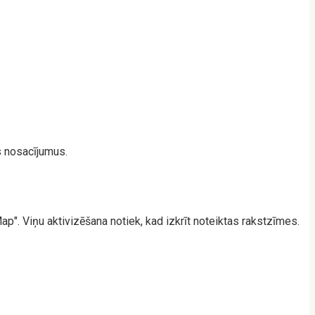
s nosacījumus.
p". Viņu aktivizēšana notiek, kad izkrīt noteiktas rakstzīmes.