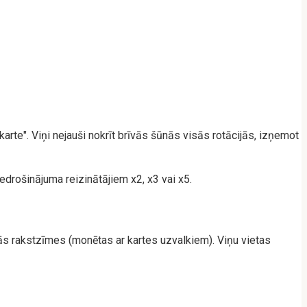
arte". Viņi nejauši nokrīt brīvās šūnās visās rotācijās, izņemot
iedrošinājuma reizinātājiem x2, x3 vai x5.
ās rakstzīmes (monētas ar kartes uzvalkiem). Viņu vietas