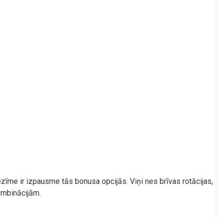
īme ir izpausme tās bonusa opcijās. Viņi nes brīvas rotācijas,
kombinācijām.