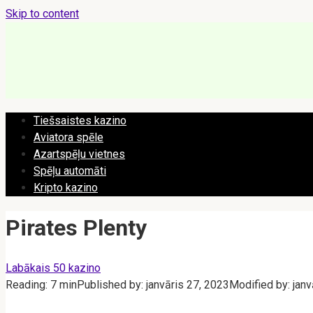
Skip to content
Tiešsaistes kazino
Aviatora spēle
Azartspēļu vietnes
Spēļu automāti
Kripto kazino
Pirates Plenty
Labākais 50 kazino
Reading:
7 min
Published by:
janvāris 27, 2023
Modified by:
janv