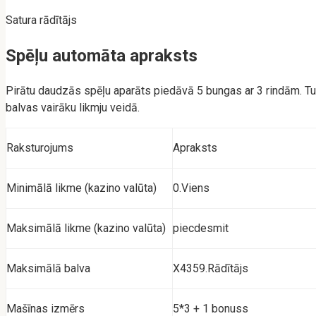
Satura rādītājs
Spēļu automāta apraksts
Pirātu daudzās spēļu aparāts piedāvā 5 bungas ar 3 rindām. Tuvu
balvas vairāku likmju veidā.
Raksturojums
Apraksts
Minimālā likme (kazino valūta)
0.Viens
Maksimālā likme (kazino valūta)
piecdesmit
Maksimālā balva
X4359.Rādītājs
Mašīnas izmērs
5*3 + 1 bonuss